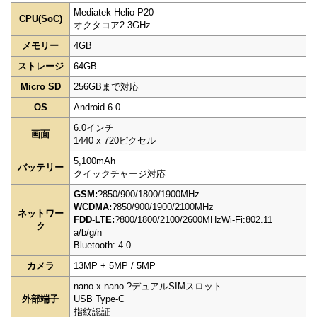
Mediatek Helio P20
CPU(SoC)
オクタコア2.3GHz
メモリー
4GB
ストレージ
64GB
Micro SD
256GBまで対応
OS
Android 6.0
6.0インチ
画面
1440 x 720ピクセル
5,100mAh
バッテリー
クイックチャージ対応
GSM:
?850/900/1800/1900MHz
WCDMA:
?850/900/1900/2100MHz
ネットワー
FDD-LTE:
?800/1800/2100/2600MHzWi-Fi:802.11
ク
a/b/g/n
Bluetooth: 4.0
カメラ
13MP + 5MP / 5MP
nano x nano ?デュアルSIMスロット
外部端子
USB Type-C
指紋認証