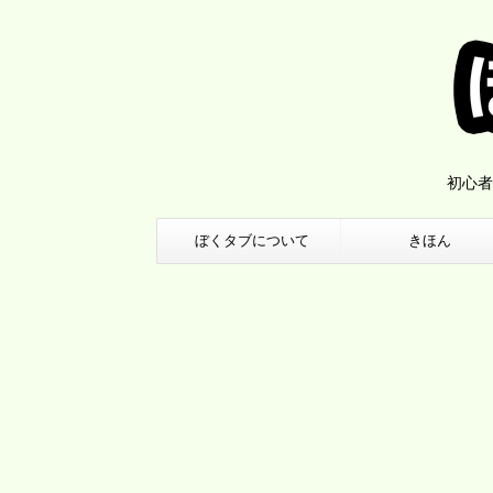
初心者
ぼくタブについて
きほん