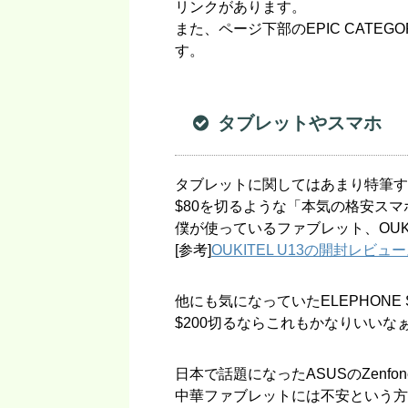
リンクがあります。
また、ページ下部のEPIC CATE
す。
タブレットやスマホ
タブレットに関してはあまり特筆す
$80を切るような「本気の格安ス
僕が使っているファブレット、OUKI
[参考]
OUKITEL U13の開封レ
他にも気になっていたELEPHON
$200切るならこれもかなりいいな
日本で話題になったASUSのZenfo
中華ファブレットには不安という方も