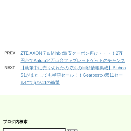
PREV
ZTE AXON 7 & Miniの激安クーポン再び・・・！2万
円台でAntutu14万点台ファブレットゲットのチャンス
NEXT
【執筆中に売り切れたので別の半額情報掲載】Bluboo
S1がまたしても半額セール！！Gearbestの双11セー
ルにて$79.11の衝撃
ブログ内検索